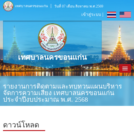
เทศบาลนครขอนแก่น
วันที่ 07 เดือน สิงหาคม พ.ศ.2569
เข้าสู่ระบบ |
เทศบาลนครขอนแก่น
หน้าหลัก
รายงานการติดตามและทบทวนแผนบริหาร
จัดการความเสี่ยง เทศบาลนครขอนแก่น
ข้อมูลพื้นฐาน
ประจำปีงบประมาณ พ.ศ. 2568
ประชาสัมพันธ์
หน่วยงานภายใน
ดาวน์โหลด