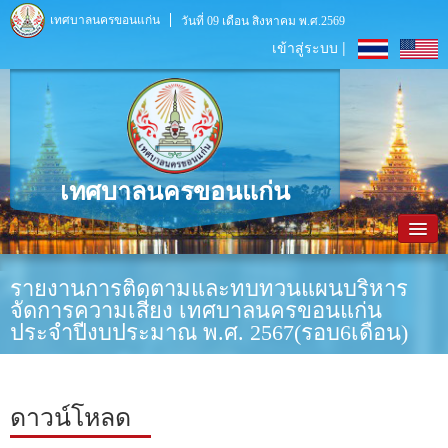
เทศบาลนครขอนแก่น
วันที่ 09 เดือน สิงหาคม พ.ศ.2569
เข้าสู่ระบบ |
เทศบาลนครขอนแก่น
หน้าหลัก
รายงานการติดตามและทบทวนแผนบริหาร
จัดการความเสี่ยง เทศบาลนครขอนแก่น
ข้อมูลพื้นฐาน
ประจำปีงบประมาณ พ.ศ. 2567(รอบ6เดือน)
ประชาสัมพันธ์
หน่วยงานภายใน
ดาวน์โหลด