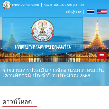
เทศบาลนครขอนแก่น
วันที่ 09 เดือน สิงหาคม พ.ศ.2569
เข้าสู่ระบบ |
เทศบาลนครขอนแก่น
หน้าหลัก
รายงานการประเมินการจัดงานนครขอนแก่น
เคานท์ดาวน์ ประจำปีงบประมาณ 2568
ข้อมูลพื้นฐาน
ประชาสัมพันธ์
หน่วยงานภายใน
ดาวน์โหลด