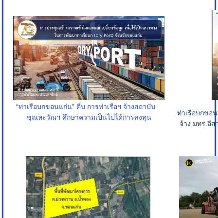
“ท่าเรือบกขอนแก่น” คืบ การท่าเรือฯ จ้างสถาบัน
ท่าเรือบกขอ
ชุณหะวัณฯ ศึกษาความเป็นไปได้การลงทุน
จ้าง มทร.อีส