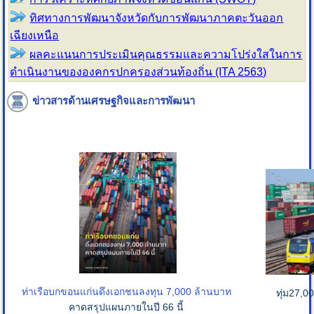
ทิศทางการพัฒนาจังหวัดกับการพัฒนาภาคตะวันออก
เฉียงเหนือ
ผลคะแนนการประเมินคุณธรรมและความโปร่งใสในการ
ดำเนินงานขององคกรปกครองส่วนท้องถิ่น (ITA 2563)
ข่าวสารด้านเศรษฐกิจและการพัฒนา
ท่าเรือบกขอนแก่น
ดึงเอกชนลงทุน 7,000 ล้านบาท
ทุ่ม27,0
คาดสรุปแผนภายในปี 66 นี้