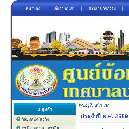
หน้าหลัก
เกี่ยวกับศูนย์ฯ
ข่าวสาร/กิจกรรม
คุณอยู่ที่:
หน้าแรก
เมนูหลัก
ประจำปี พ.ศ. 2559
วิสัยทัศน์/พันธกิจ
ดัชนีรวมตามมาตรา7 และ