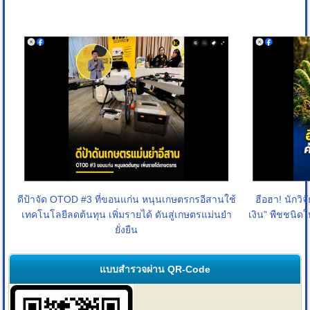
ดีป้าจัด OTOD #3 ที่ขอนแก่น หนุนเกษตรกรอีสานใช้
ฮือฮา! นักวิ
เทคโนโลยีลดต้นทุน เพิ่มรายได้ ดันสู่เกษตรแม่นยำ
เงิน” พืชชนิด
ยั่งยืน
แบบสำรวจผ่าน QR-Code