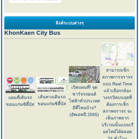
ลิงค์ระบบต่างๆ
KhonKaen City Bus
สามารถเช็ก
สภาพการจราจร
แบบ Real Time
เปิดแผนที่! จุด
แล้วเลือกกล้อง
ชาร์จรถยนต์
เส้นทางเดินรถ
แผนที่เดินรถ
วงจรปิดบนจุดที่
ไฟฟ้าทั่วประเทศ
ขอนแก่นซิตี้บัส
ขอนแก่นซิตี้บัส
ต้องการเช็ก
มีที่ไหนบ้าง?
สภาพจราจร จะ
(อัพเดทปี 2565)
เห็นภาพจาก
บริเวณนั้นแบบเรี
ยลไทม์ได้ตลอด
24 ชั่วโมง