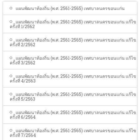
โรงเรียนในสังกัด
แผนพัฒนาท้องถิ่น (พ.ศ. 2561-2565) เทศบาลนครขอนแก่น
บริการประชาชน
แผนพัฒนาท้องถิ่น (พ.ศ. 2561-2565) เทศบาลนครขอนแก่น แก้ไข
ครั้งที่ 1/2562
ITA
แผนพัฒนาท้องถิ่น (พ.ศ. 2561-2565) เทศบาลนครขอนแก่น แก้ไข
ติดต่อเทศบาล
ครั้งที่ 2/2562
แผนพัฒนาท้องถิ่น (พ.ศ. 2561-2565) เทศบาลนครขอนแก่น แก้ไข
ครั้งที่ 3/2562
แผนพัฒนาท้องถิ่น (พ.ศ. 2561-2565) เทศบาลนครขอนแก่น แก้ไข
ครั้งที่ 4/2563
แผนพัฒนาท้องถิ่น (พ.ศ. 2561-2565) เทศบาลนครขอนแก่น แก้ไข
ครั้งที่ 5/2563
แผนพัฒนาท้องถิ่น (พ.ศ. 2561-2565) เทศบาลนครขอนแก่น แก้ไข
ครั้งที่ 6/2564
แผนพัฒนาท้องถิ่น (พ.ศ. 2561-2565) เทศบาลนครขอนแก่น แก้ไข
ครั้งที่ 7/2564