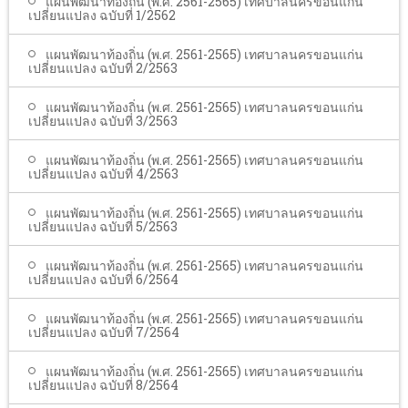
แผนพัฒนาท้องถิ่น (พ.ศ. 2561-2565) เทศบาลนครขอนแก่น
เปลี่ยนแปลง ฉบับที่ 1/2562
แผนพัฒนาท้องถิ่น (พ.ศ. 2561-2565) เทศบาลนครขอนแก่น
เปลี่ยนแปลง ฉบับที่ 2/2563
แผนพัฒนาท้องถิ่น (พ.ศ. 2561-2565) เทศบาลนครขอนแก่น
เปลี่ยนแปลง ฉบับที่ 3/2563
แผนพัฒนาท้องถิ่น (พ.ศ. 2561-2565) เทศบาลนครขอนแก่น
เปลี่ยนแปลง ฉบับที่ 4/2563
แผนพัฒนาท้องถิ่น (พ.ศ. 2561-2565) เทศบาลนครขอนแก่น
เปลี่ยนแปลง ฉบับที่ 5/2563
แผนพัฒนาท้องถิ่น (พ.ศ. 2561-2565) เทศบาลนครขอนแก่น
เปลี่ยนแปลง ฉบับที่ 6/2564
แผนพัฒนาท้องถิ่น (พ.ศ. 2561-2565) เทศบาลนครขอนแก่น
เปลี่ยนแปลง ฉบับที่ 7/2564
แผนพัฒนาท้องถิ่น (พ.ศ. 2561-2565) เทศบาลนครขอนแก่น
เปลี่ยนแปลง ฉบับที่ 8/2564