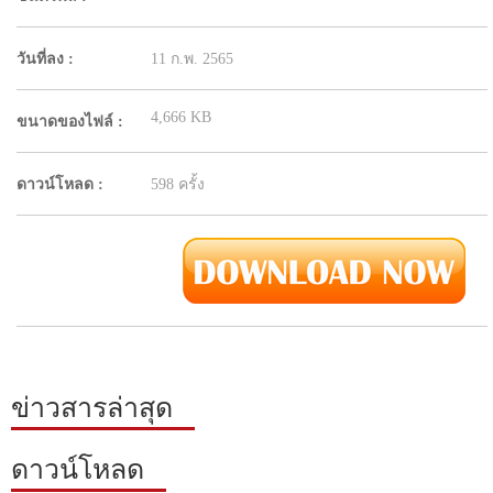
วันที่ลง :
11 ก.พ. 2565
4,666 KB
ขนาดของไฟล์ :
ดาวน์โหลด :
598 ครั้ง
ข่าวสารล่าสุด
ดาวน์โหลด