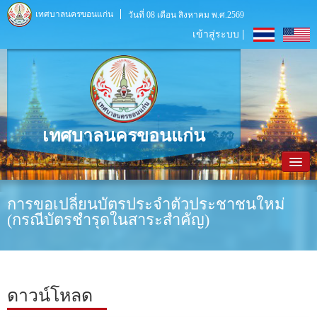
เทศบาลนครขอนแก่น
วันที่ 08 เดือน สิงหาคม พ.ศ.2569
เข้าสู่ระบบ |
เทศบาลนครขอนแก่น
หน้าหลัก
การขอเปลี่ยนบัตรประจำตัวประชาชนใหม่
(กรณีบัตรชำรุดในสาระสำคัญ)
ข้อมูลพื้นฐาน
ประชาสัมพันธ์
หน่วยงานภายใน
ดาวน์โหลด