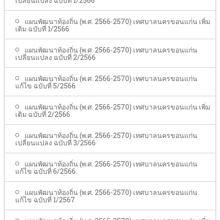
เปลี่ยนแปลง ฉบับที่ 1/2566
แผนพัฒนาท้องถิ่น (พ.ศ. 2566-2570) เทศบาลนครขอนแก่น เพิ่ม
เติม ฉบับที่ 1/2566
แผนพัฒนาท้องถิ่น (พ.ศ. 2566-2570) เทศบาลนครขอนแก่น
เปลี่ยนแปลง ฉบับที่ 2/2566
แผนพัฒนาท้องถิ่น (พ.ศ. 2566-2570) เทศบาลนครขอนแก่น
แก้ไข ฉบับที่ 5/2566
แผนพัฒนาท้องถิ่น (พ.ศ. 2566-2570) เทศบาลนครขอนแก่น เพิ่ม
เติม ฉบับที่ 2/2566
แผนพัฒนาท้องถิ่น (พ.ศ. 2566-2570) เทศบาลนครขอนแก่น
เปลี่ยนแปลง ฉบับที่ 3/2566
แผนพัฒนาท้องถิ่น (พ.ศ. 2566-2570) เทศบาลนครขอนแก่น
แก้ไข ฉบับที่ 6/2566
แผนพัฒนาท้องถิ่น (พ.ศ. 2566-2570) เทศบาลนครขอนแก่น
แก้ไข ฉบับที่ 1/2567