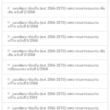
แผนพัฒนาท้องถิ่น (พ.ศ. 2566-2570) เทศบาลนครขอนแก่น เพิ่ม
เติม ฉบับที่ 2/2568
แผนพัฒนาท้องถิ่น (พ.ศ. 2566-2570) เทศบาลนครขอนแก่น
แก้ไข ฉบับที่ 4/2568
แผนพัฒนาท้องถิ่น (พ.ศ. 2566-2570) เทศบาลนครขอนแก่น
แก้ไข ฉบับที่ 5/2568
แผนพัฒนาท้องถิ่น (พ.ศ. 2566-2570) เทศบาลนครขอนแก่น เพิ่ม
เติม ฉบับที่ 3/2568
แผนพัฒนาท้องถิ่น (พ.ศ. 2566-2570) เทศบาลนครขอนแก่น
เปลี่ยนแปลง ฉบับที่ 2/2568
แผนพัฒนาท้องถิ่น (พ.ศ. 2566-2570) เทศบาลนครขอนแก่น
แก้ไข ฉบับที่ 6/2568
แผนพัฒนาท้องถิ่น (พ.ศ. 2566-2570) เทศบาลนครขอนแก่น
แก้ไข ฉบับที่ 1/2569
แผนพัฒนาท้องถิ่น (พ.ศ. 2566-2570) เทศบาลนครขอนแก่น