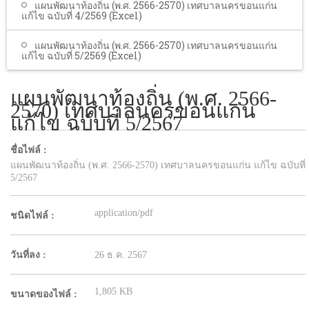
แผนพัฒนาท้องถิ่น (พ.ศ. 2566-2570) เทศบาลนครขอนแก่น
แก้ไข ฉบับที่ 4/2569 (Excel)
แผนพัฒนาท้องถิ่น (พ.ศ. 2566-2570) เทศบาลนครขอนแก่น
แก้ไข ฉบับที่ 5/2569 (Excel)
แผนพัฒนาท้องถิ่น (พ.ศ. 2566-
2570) เทศบาลนครขอนแก่น
แก้ไข ฉบับที่ 5/2567
ชื่อไฟล์ :
แผนพัฒนาท้องถิ่น (พ.ศ. 2566-2570) เทศบาลนครขอนแก่น แก้ไข ฉบับที่
5/2567
application/pdf
ชนิดไฟล์ :
วันที่ลง :
26 ธ.ค. 2567
1,805 KB
ขนาดของไฟล์ :