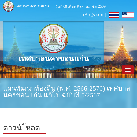
เทศบาลนครขอนแก่น
วันที่ 08 เดือน สิงหาคม พ.ศ.2569
เข้าสู่ระบบ |
เทศบาลนครขอนแก่น
หน้าหลัก
แผนพัฒนาท้องถิ่น (พ.ศ. 2566-2570) เทศบาล
นครขอนแก่น แก้ไข ฉบับที่ 5/2567
ข้อมูลพื้นฐาน
ประชาสัมพันธ์
หน่วยงานภายใน
ดาวน์โหลด