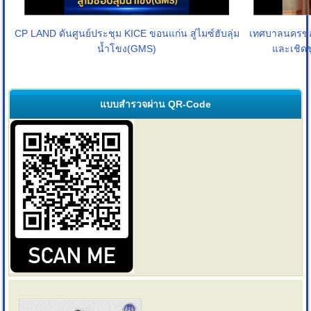
เทศบาลนครขอน
CP LAND ดันศูนย์ประชุม KICE ขอนแก่น สู่ไมซ์ฮับลุ่ม
และเชิดชู
น้ำโขง(GMS)
แบบสำรวจผ่าน QR-Code