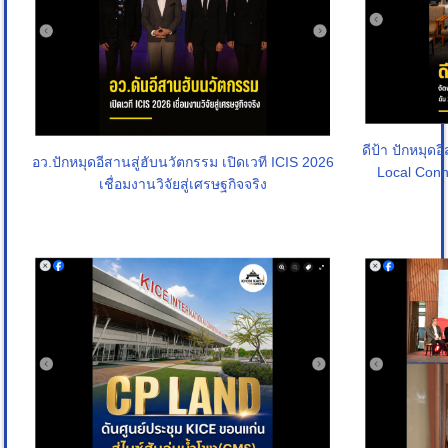
ดีป้า ปักหมุด
อว.ปักหมุดอีสานสู่ฮับนวัตกรรม เปิดเวที ICIS 2026
Local Connec
เชื่อมงานวิจัยสู่เศรษฐกิจจริง