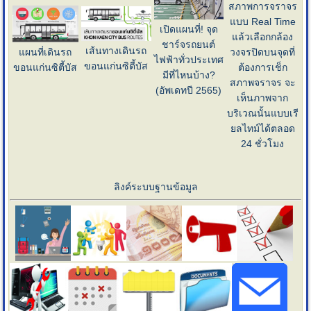
สภาพการจราจร
แบบ Real Time
เปิดแผนที่! จุด
แล้วเลือกกล้อง
ชาร์จรถยนต์
เส้นทางเดินรถ
แผนที่เดินรถ
วงจรปิดบนจุดที่
ไฟฟ้าทั่วประเทศ
ขอนแก่นซิตี้บัส
ขอนแก่นซิตี้บัส
ต้องการเช็ก
มีที่ไหนบ้าง?
สภาพจราจร จะ
(อัพเดทปี 2565)
เห็นภาพจาก
บริเวณนั้นแบบเรี
ยลไทม์ได้ตลอด
24 ชั่วโมง
ลิงค์ระบบฐานข้อมูล