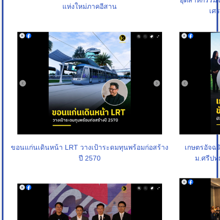
อุตสาหกรรมไม
แห่งใหม่ภาคอีสาน
เศร
เกษตรอัจฉริ
ขอนแก่นเดินหน้า LRT วางเป้าระดมทุนพร้อมก่อสร้าง
ม.ศรีปท
ปี 2570