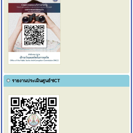
รายงานประเมินศูนย์ฯICT