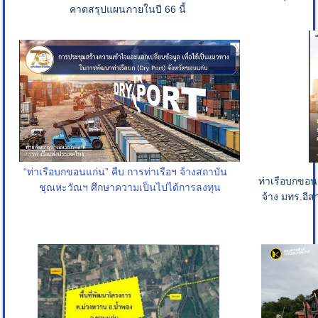
คาดสรุปแผนภายในปี 66 นี้
“ท่าเรือบกขอนแก่น” คืบ การท่าเรือฯ จ้างสถาบัน
ท่าเรือบกขอ
ชุณหะวัณฯ ศึกษาความเป็นไปได้การลงทุน
จ้าง มทร.อีส