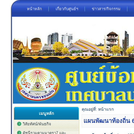
หน้าหลัก
เกี่ยวกับศูนย์ฯ
ข่าวสาร/กิจกรรม
คุณอยู่ที่:
หน้าแรก
เมนูหลัก
แผนพัฒนาท้องถิ่น 
วิสัยทัศน์/พันธกิจ
ดัชนีรวมตามมาตรา7 และ