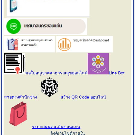
ขอใบอนุญาตสาธารณสุขออนไลน์
Line Bot
สายตรงสำนักช่าง
สร้าง QR Code ออนไลน์
ระบบถนนฅนเดินขอนแก่น
ลิงค์เว็บไซต์ภายใน