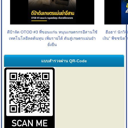
ดีป้าจัด OTOD #3 ที่ขอนแก่น หนุนเกษตรกรอีสานใช้
ฮือฮา! นักวิ
เทคโนโลยีลดต้นทุน เพิ่มรายได้ ดันสู่เกษตรแม่นยำ
เงิน” พืชชนิด
ยั่งยืน
แบบสำรวจผ่าน QR-Code