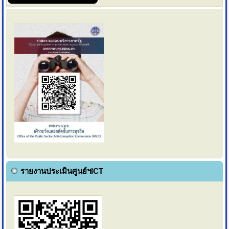
รายงานประเมินศูนย์ฯICT