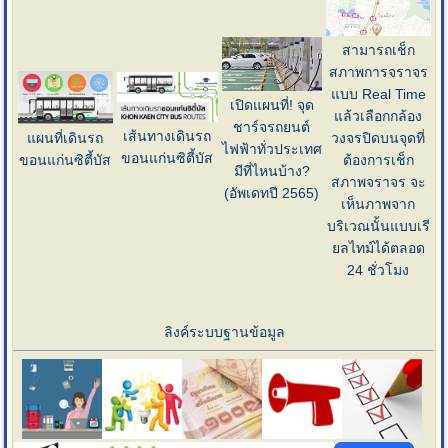
สามารถเช็ก
สภาพการจราจร
แบบ Real Time
เปิดแผนที่! จุด
แล้วเลือกกล้อง
ชาร์จรถยนต์
เส้นทางเดินรถ
แผนที่เดินรถ
วงจรปิดบนจุดที่
ไฟฟ้าทั่วประเทศ
ขอนแก่นซิตี้บัส
ขอนแก่นซิตี้บัส
ต้องการเช็ก
มีที่ไหนบ้าง?
สภาพจราจร จะ
(อัพเดทปี 2565)
เห็นภาพจาก
บริเวณนั้นแบบเรี
ยลไทม์ได้ตลอด
24 ชั่วโมง
ลิงค์ระบบฐานข้อมูล