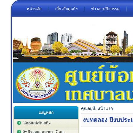
หน้าหลัก
เกี่ยวกับศูนย์ฯ
ข่าวสาร/กิจกรรม
คุณอยู่ที่:
หน้าแรก
เมนูหลัก
งบทดลอง ปีงบประ
วิสัยทัศน์/พันธกิจ
ดัชนีรวมตามมาตรา7 และ