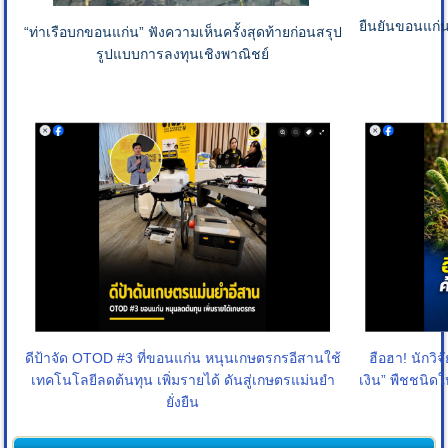
ยืนยันขอนแก่
“ท่าเรือบกขอนแก่น” ฟังความเห็นครั้งสุดท้ายก่อนสรุป
รูปแบบการลงทุนเชิงพาณิชย์
ดีป้าจัด OTOD #3 ที่ขอนแก่น หนุนเกษตรกรอีสานใช้
ฮือฮา! นักวิ
เทคโนโลยีลดต้นทุน เพิ่มรายได้ ดันสู่เกษตรแม่นยำ
เงิน” พืชชนิด
ยั่งยืน