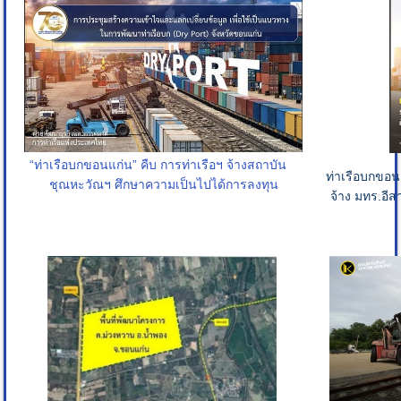
“ท่าเรือบกขอนแก่น” คืบ การท่าเรือฯ จ้างสถาบัน
ท่าเรือบกขอ
ชุณหะวัณฯ ศึกษาความเป็นไปได้การลงทุน
จ้าง มทร.อีส