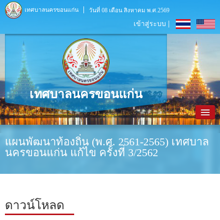
เทศบาลนครขอนแก่น
วันที่ 08 เดือน สิงหาคม พ.ศ.2569
เข้าสู่ระบบ |
เทศบาลนครขอนแก่น
หน้าหลัก
แผนพัฒนาท้องถิ่น (พ.ศ. 2561-2565) เทศบาล
นครขอนแก่น แก้ไข ครั้งที่ 3/2562
ข้อมูลพื้นฐาน
ประชาสัมพันธ์
หน่วยงานภายใน
ดาวน์โหลด