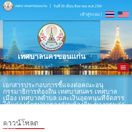
เทศบาลนครขอนแก่น
วันที่ 09 เดือน สิงหาคม พ.ศ.2569
เข้าสู่ระบบ |
เทศบาลนครขอนแก่น
หน้าหลัก
เอกสารประกอบการชี้แจงต่อคณะอนุ
กรรมาธิการท้องถิ่น เทศบาลนคร เทศบาล
ข้อมูลพื้นฐาน
เมือง เทศบาลตำบล และเงินอุดหนุนที่จัดสรร
ให้แก่องค์กรปกครองส่วนท้องถิ่น ของกรมส่ง
ประชาสัมพันธ์
เสริมการปกครองท้องถิ่นในคณะกรรมาธิการ
วิสามัญพิจารณาร่างพระราชบัญญัติ งบ
หน่วยงานภายใน
ดาวน์โหลด
ประมาณรายจ่ายประจำปีงบประมาณ พ.ศ.
2568