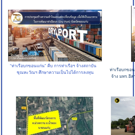
“ท่าเรือบกขอนแก่น” คืบ การท่าเรือฯ จ้างสถาบัน
ท่าเรือบกขอ
ชุณหะวัณฯ ศึกษาความเป็นไปได้การลงทุน
จ้าง มทร.อีส