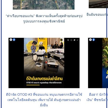
ยืนยันขอนแก่
“ท่าเรือบกขอนแก่น” ฟังความเห็นครั้งสุดท้ายก่อนสรุป
รูปแบบการลงทุนเชิงพาณิชย์
ดีป้าจัด OTOD #3 ที่ขอนแก่น หนุนเกษตรกรอีสานใช้
ฮือฮา! นักวิ
เทคโนโลยีลดต้นทุน เพิ่มรายได้ ดันสู่เกษตรแม่นยำ
เงิน” พืชชนิด
ยั่งยืน