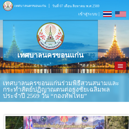
เทศบาลนครขอนแก่น
วันที่ 07 เดือน สิงหาคม พ.ศ.2569
เข้าสู่ระบบ |
เทศบาลนครขอนแก่น
หน้าหลัก
เทศบาลนครขอนแก่นร่วมพิธีสวนสนามและ
กระทำสัตย์ปฏิญาณตนต่อธงชัยเฉลิมพล
ข้อมูลพื้นฐาน
ประจำปี 2569 วัน “กองทัพไทย”
ประชาสัมพันธ์
หน่วยงานภายใน